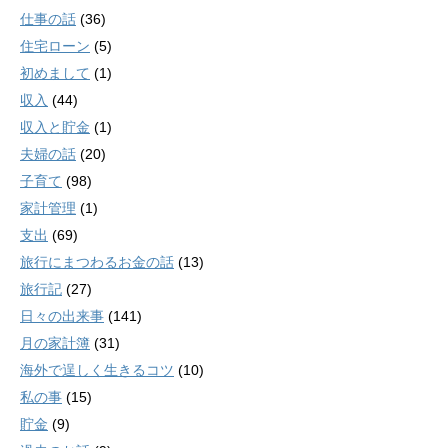
仕事の話
(36)
住宅ローン
(5)
初めまして
(1)
収入
(44)
収入と貯金
(1)
夫婦の話
(20)
子育て
(98)
家計管理
(1)
支出
(69)
旅行にまつわるお金の話
(13)
旅行記
(27)
日々の出来事
(141)
月の家計簿
(31)
海外で逞しく生きるコツ
(10)
私の事
(15)
貯金
(9)