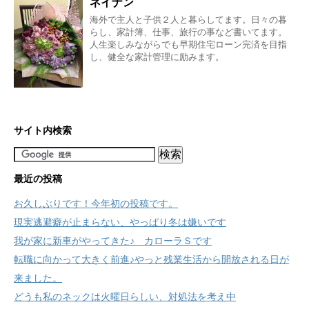
ネイナン
海外で主人と子供２人と暮らしてます。日々の暮
らし、家計簿、仕事、旅行の事など書いてます。
人生楽しみながらでも早期住宅ローン完済を目指
し、健全な家計管理に励みます。
サイト内検索
最近の投稿
お久しぶりです！今年初の投稿です。
現実逃避癖が止まらない、やっぱり冬は嫌いです
我が家に新車がやってきた♪ カローラＳです
転職に向かって大きく前進♪やっと残業生活から開放される日が
来ました。
どうも私のネックは火曜日らしい、対処法を考え中