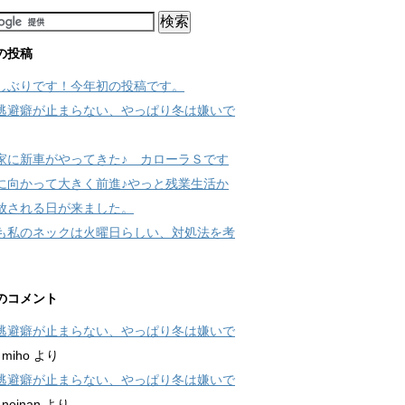
の投稿
しぶりです！今年初の投稿です。
逃避癖が止まらない、やっぱり冬は嫌いで
家に新車がやってきた♪ カローラＳです
に向かって大きく前進♪やっと残業生活か
放される日が来ました。
も私のネックは火曜日らしい、対処法を考
のコメント
逃避癖が止まらない、やっぱり冬は嫌いで
に
miho
より
逃避癖が止まらない、やっぱり冬は嫌いで
に
neinan
より