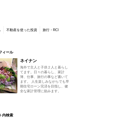
ム
不動産を使った投資
旅行・RCI
フィール
ネイナン
海外で主人と子供２人と暮らし
てます。日々の暮らし、家計
簿、仕事、旅行の事など書いて
ます。 人生楽しみながらでも早
期住宅ローン完済を目指し、健
全な家計管理に励みます。
ト内検索