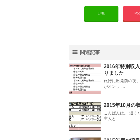
LINE
Poc
関連記事
2016年特別
りました
旅行に出発前の夜
がオンラ …
2015年10月の
こんばんは。 遅く
主人と …