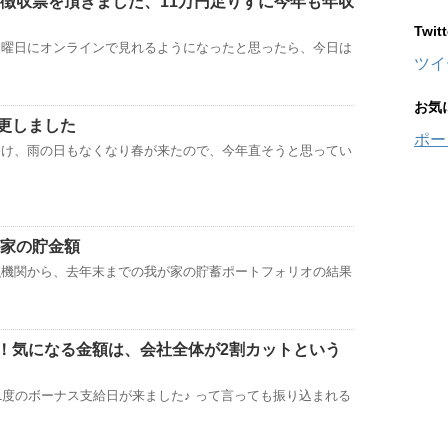
源泉徴収票を頂きました、11万円足りずに今年も年収
！
Twi
月曜日にオンラインで見れるようになったと思ったら、今日は
ツイ
お気
更しました
ポー
溶け、雨の日もなくなり春が来たので、今年直そうと思ってい
が家の貯金額
融機関から、去年末までの我が家の貯蓄ポートフォリオの結果
！気になる金額は、会社全体が2割カットという
1度のボーナス支給日が来ました♪ って言っても振り込まれる