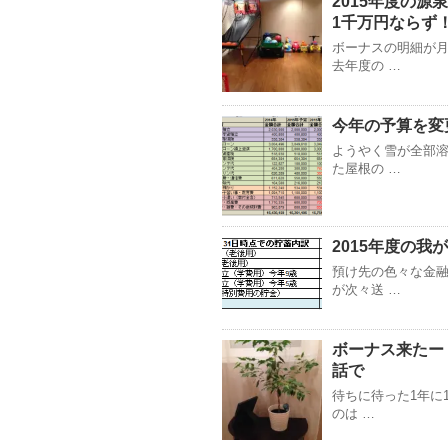
2015年度の
1千万円ならず
ボーナスの明細が
去年度の …
今年の予算を変
ようやく雪が全部
た屋根の …
2015年度の我
預け先の色々な金
が次々送 …
ボーナス来たー
話で
待ちに待った1年に
のは …