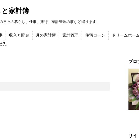
しと家計簿
の日々の暮らし、仕事、旅行、家計管理の事など綴ります。
事
収入と貯金
月の家計簿
家計管理
住宅ローン
ドリームホー
せ先
プロ
サイ