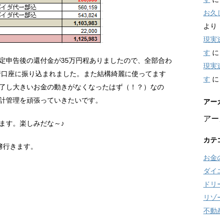
お久
より
現実
す
定申告後の還付金が35万円程ありましたので、全部合わ
現実
銀行口座に振り込まれました。また結構綺麗に使ってます
す
了し大きいお金の動きがなくなったはず（！？）なの
計管理を頑張っていきたいです。
アー
アー
ます。楽しみだな～♪
カテ
簿行きます。
お金
ダイ
ドリ
リゾ
不動