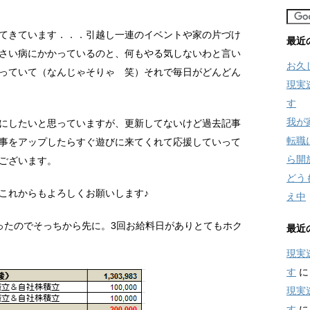
てきています．．．引越し一連のイベントや家の片づけ
最近
さい病にかかっているのと、何もやる気しないわと言い
お久
っていて（なんじゃそりゃ 笑）それで毎日がどんどん
現実
す
我が
にしたいと思っていますが、更新してないけど過去記事
転職
事をアップしたらすぐ遊びに来てくれて応援していって
ら開
ございます。
どう
これからもよろしくお願いします♪
え中
ったのでそっちから先に。3回お給料日がありとてもホク
最近
現実
す
現実
す