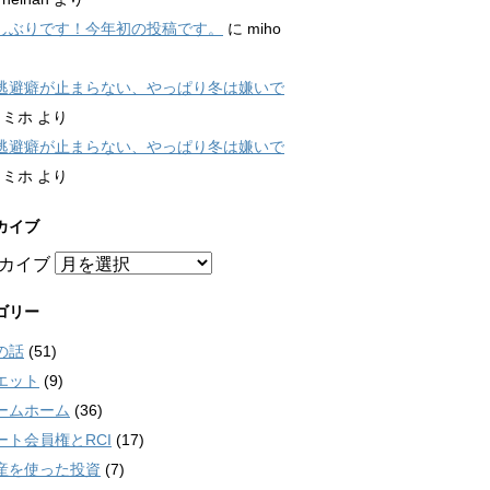
しぶりです！今年初の投稿です。
に
miho
逃避癖が止まらない、やっぱり冬は嫌いで
に
ミホ
より
逃避癖が止まらない、やっぱり冬は嫌いで
に
ミホ
より
カイブ
カイブ
ゴリー
の話
(51)
エット
(9)
ームホーム
(36)
ート会員権とRCI
(17)
産を使った投資
(7)