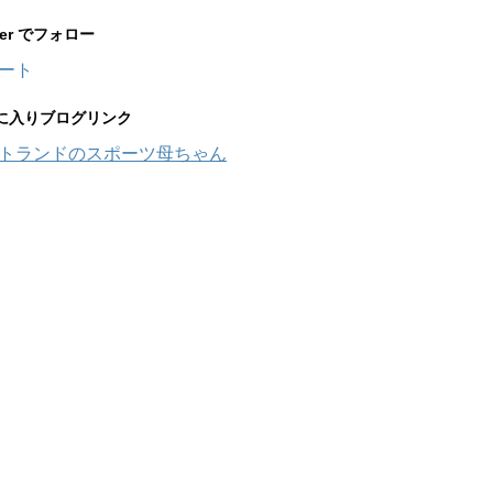
tter でフォロー
ート
に入りブログリンク
トランドのスポーツ母ちゃん