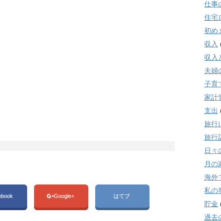
仕事
住宅
初め
収入
収入
夫婦
子育
家計
支出
旅行
旅行
日々
月の
海外
私の
ebook
Google+
はてブ
貯金
過去