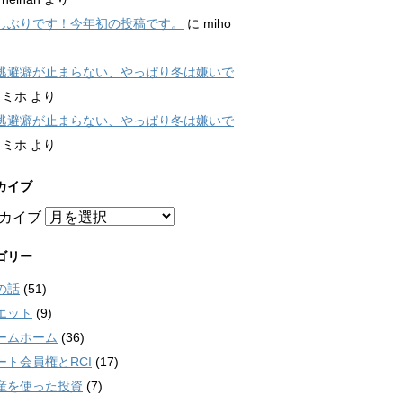
しぶりです！今年初の投稿です。
に
miho
逃避癖が止まらない、やっぱり冬は嫌いで
に
ミホ
より
逃避癖が止まらない、やっぱり冬は嫌いで
に
ミホ
より
カイブ
カイブ
ゴリー
の話
(51)
エット
(9)
ームホーム
(36)
ート会員権とRCI
(17)
産を使った投資
(7)