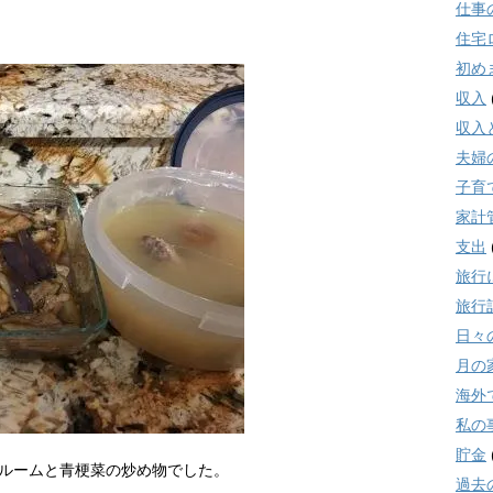
仕事
住宅
初め
収入
収入
夫婦
子育
家計
支出
旅行
旅行
日々
月の
海外
私の
貯金
ルームと青梗菜の炒め物でした。
過去