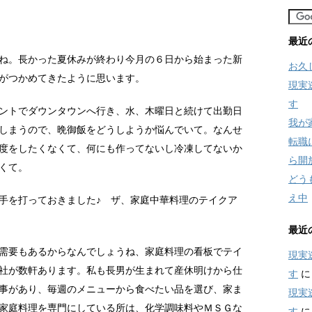
最近
ね。長かった夏休みが終わり今月の６日から始まった新
お久
がつかめてきたように思います。
現実
す
ントでダウンタウンへ行き、水、木曜日と続けて出勤日
我が
しまうので、晩御飯をどうしようか悩んでいて。なんせ
転職
度をしたくなくて、何にも作ってないし冷凍してないか
ら開
くて。
どう
え中
手を打っておきました♪ ザ、家庭中華料理のテイクア
最近
需要もあるからなんでしょうね、家庭料理の看板でテイ
現実
社が数軒あります。私も長男が生まれて産休明けから仕
す
事があり、毎週のメニューから食べたい品を選び、家ま
現実
家庭料理を専門にしている所は、化学調味料やＭＳＧな
す