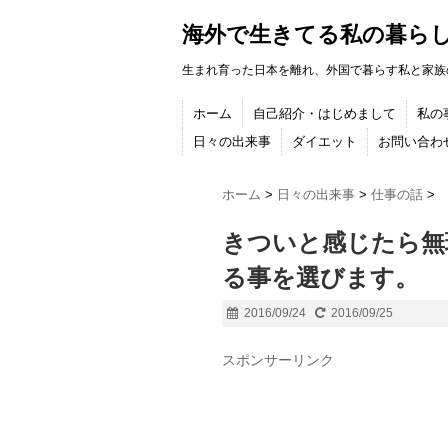
海外で生きてる私の暮ら
生まれ育った日本を離れ、外国で暮らす私と家族
ホーム
自己紹介・はじめまして
私の
日々の出来事
ダイエット
お問い合わ
ホーム
>
日々の出来事
>
仕事の話
>
きついと感じたら無
る事を選びます。
2016/09/24
2016/09/25
スポンサーリンク