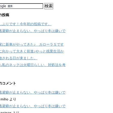
の投稿
しぶりです！今年初の投稿です。
逃避癖が止まらない、やっぱり冬は嫌いで
家に新車がやってきた♪ カローラＳです
に向かって大きく前進♪やっと残業生活か
放される日が来ました。
も私のネックは火曜日らしい、対処法を考
のコメント
逃避癖が止まらない、やっぱり冬は嫌いで
に
miho
より
逃避癖が止まらない、やっぱり冬は嫌いで
に
neinan
より