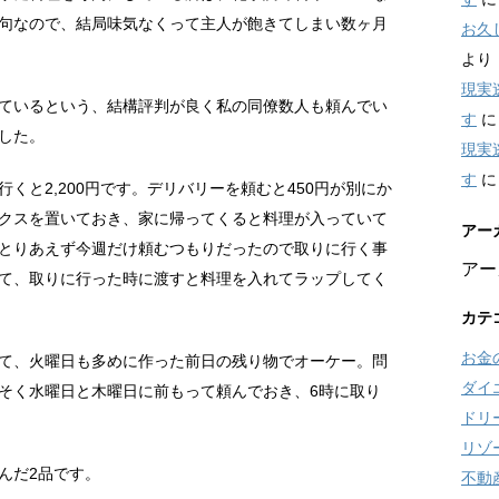
句なので、結局味気なくって主人が飽きてしまい数ヶ月
お久
より
現実
ているという、結構評判が良く私の同僚数人も頼んでい
す
した。
現実
す
くと2,200円です。デリバリーを頼むと450円が別にか
クスを置いておき、家に帰ってくると料理が入っていて
アー
とりあえず今週だけ頼むつもりだったので取りに行く事
アー
て、取りに行った時に渡すと料理を入れてラップしてく
カテ
お金
て、火曜日も多めに作った前日の残り物でオーケー。問
ダイ
そく水曜日と木曜日に前もって頼んでおき、6時に取り
ドリ
リゾ
んだ2品です。
不動