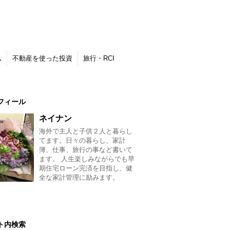
ム
不動産を使った投資
旅行・RCI
フィール
ネイナン
海外で主人と子供２人と暮らし
てます。日々の暮らし、家計
簿、仕事、旅行の事など書いて
ます。 人生楽しみながらでも早
期住宅ローン完済を目指し、健
全な家計管理に励みます。
ト内検索