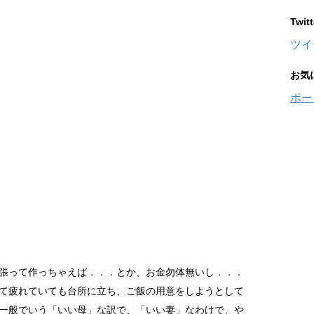
Twi
ツイ
お気
ポー
張って作っちゃえば．．．とか、お金勿体無いし．．．
て疲れていても台所に立ち、ご飯の用意をしようとして
一般でいう「いい母」な訳で、「いい妻」なわけで、や