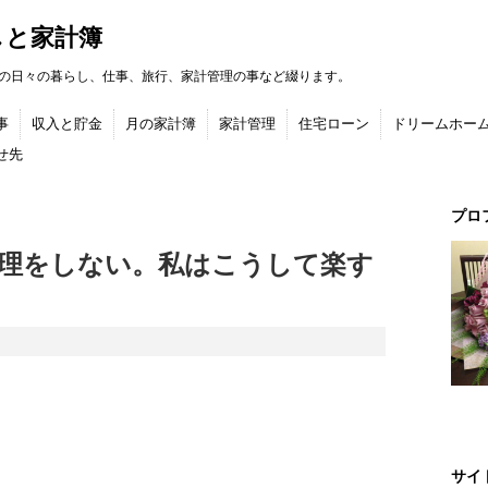
しと家計簿
の日々の暮らし、仕事、旅行、家計管理の事など綴ります。
事
収入と貯金
月の家計簿
家計管理
住宅ローン
ドリームホー
せ先
プロ
理をしない。私はこうして楽す
サイ