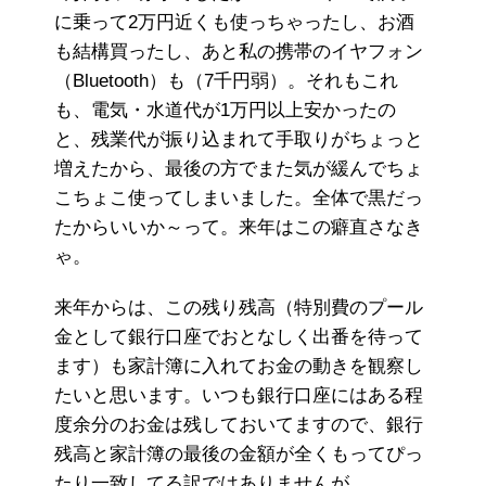
に乗って2万円近くも使っちゃったし、お酒
も結構買ったし、あと私の携帯のイヤフォン
（Bluetooth）も（7千円弱）。それもこれ
も、電気・水道代が1万円以上安かったの
と、残業代が振り込まれて手取りがちょっと
増えたから、最後の方でまた気が緩んでちょ
こちょこ使ってしまいました。全体で黒だっ
たからいいか～って。来年はこの癖直さなき
ゃ。
来年からは、この残り残高（特別費のプール
金として銀行口座でおとなしく出番を待って
ます）も家計簿に入れてお金の動きを観察し
たいと思います。いつも銀行口座にはある程
度余分のお金は残しておいてますので、銀行
残高と家計簿の最後の金額が全くもってぴっ
たり一致してる訳ではありませんが…