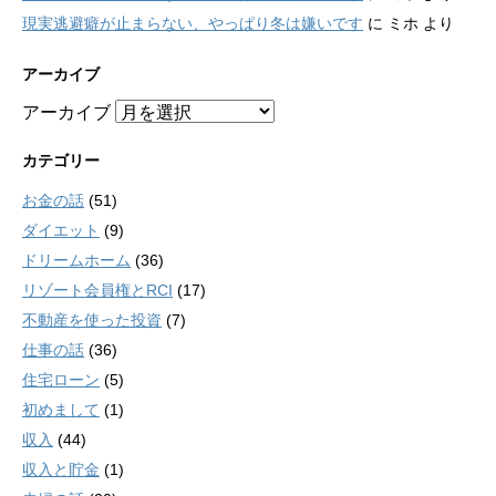
現実逃避癖が止まらない、やっぱり冬は嫌いです
に
ミホ
より
アーカイブ
アーカイブ
カテゴリー
お金の話
(51)
ダイエット
(9)
ドリームホーム
(36)
リゾート会員権とRCI
(17)
不動産を使った投資
(7)
仕事の話
(36)
住宅ローン
(5)
初めまして
(1)
収入
(44)
収入と貯金
(1)