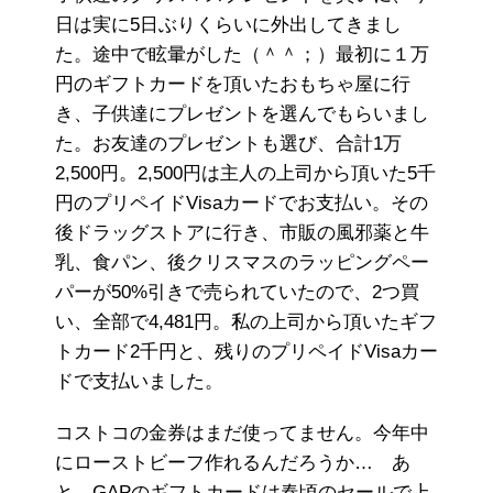
日は実に5日ぶりくらいに外出してきまし
た。途中で眩暈がした（＾＾；）最初に１万
円のギフトカードを頂いたおもちゃ屋に行
き、子供達にプレゼントを選んでもらいまし
た。お友達のプレゼントも選び、合計1万
2,500円。2,500円は主人の上司から頂いた5千
円のプリペイドVisaカードでお支払い。その
後ドラッグストアに行き、市販の風邪薬と牛
乳、食パン、後クリスマスのラッピングペー
パーが50%引きで売られていたので、2つ買
い、全部で4,481円。私の上司から頂いたギフ
トカード2千円と、残りのプリペイドVisaカー
ドで支払いました。
コストコの金券はまだ使ってません。今年中
にローストビーフ作れるんだろうか… あ
と、GAPのギフトカードは春頃のセールで上