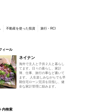
ム
不動産を使った投資
旅行・RCI
フィール
ネイナン
海外で主人と子供２人と暮らし
てます。日々の暮らし、家計
簿、仕事、旅行の事など書いて
ます。 人生楽しみながらでも早
期住宅ローン完済を目指し、健
全な家計管理に励みます。
ト内検索