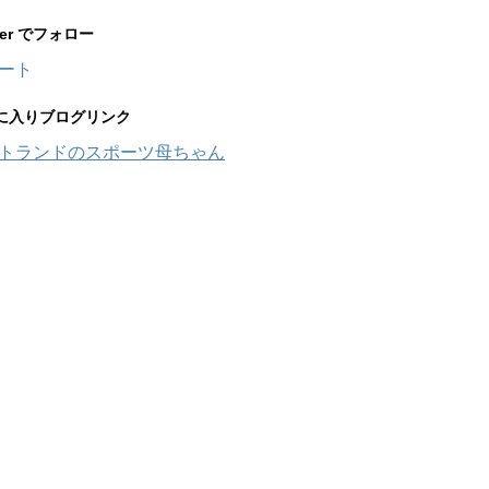
tter でフォロー
ート
に入りブログリンク
トランドのスポーツ母ちゃん