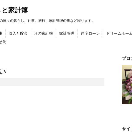
しと家計簿
の日々の暮らし、仕事、旅行、家計管理の事など綴ります。
事
収入と貯金
月の家計簿
家計管理
住宅ローン
ドリームホー
せ先
プロ
い
サイ