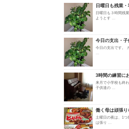
日曜日も残業・
日曜日も３時間残業
ようとす …
今日の支出・子
今日の支出です。 ガ
…
3時間の練習に
来月で小学校も終わ
子供達の …
働く母は頑張り
土曜日の夜は、1つ
は張り …