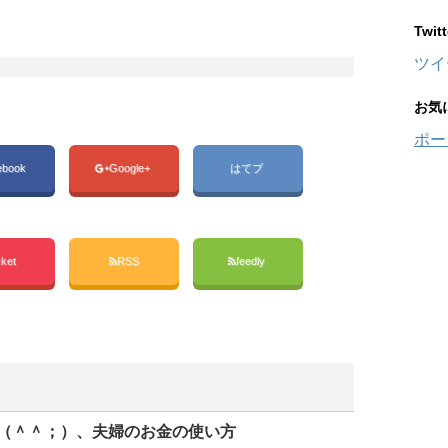
Twi
ツイ
お気
ポー
ebook
Google+
はてブ
ket
RSS
feedly
（＾＾；）、夫婦のお金の使い方