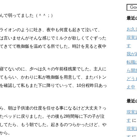
んで弱ってました（＾＾；）
最近
お久
ライオンのように吐き、夜中も何度も起きて泣いて、
現実
は言いませんがそんな感じでミルクが欲しくてぐずった
す
てきてて晩御飯を温めてる所でした。時計を見ると夜中
我が
転職
寝てないのに、夕べは久々の午前様残業でした。主人に
ら開
てもらい、かわりに私が晩御飯を用意して、またバトン
どう
を確認して私もまた下に降りていって、10分程昨日あっ
え中
最近
ら、朝は子供達の仕度を任せる事になるけど大丈夫？っ
現実
たベッドに戻りました。その後も2時間毎に下の子が泣
す
してたら、もう朝でした。起きるのつらかったけど、や
現実
から。
す