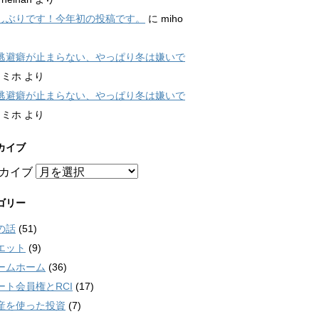
しぶりです！今年初の投稿です。
に
miho
逃避癖が止まらない、やっぱり冬は嫌いで
に
ミホ
より
逃避癖が止まらない、やっぱり冬は嫌いで
に
ミホ
より
カイブ
カイブ
ゴリー
の話
(51)
エット
(9)
ームホーム
(36)
ート会員権とRCI
(17)
産を使った投資
(7)