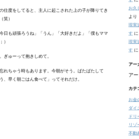
お久
の仕度をしてると、主人に起こされた上の子が降りてき
より
（笑）
現実
す
今日も頑張ろうね」「うん」「大好きだよ」「僕もママ
現実
；）
す
。ぎゅーって抱きしめて。
アー
忘れちゃう時もあります。今朝がそう。ばたばたして
アー
う、早く朝ごはん食べて」ってそれだけ。
カテ
お金
ダイ
ドリ
リゾ
不動