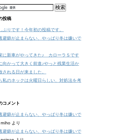
の投稿
しぶりです！今年初の投稿です。
逃避癖が止まらない、やっぱり冬は嫌いで
家に新車がやってきた♪ カローラＳです
に向かって大きく前進♪やっと残業生活か
放される日が来ました。
も私のネックは火曜日らしい、対処法を考
のコメント
逃避癖が止まらない、やっぱり冬は嫌いで
に
miho
より
逃避癖が止まらない、やっぱり冬は嫌いで
に
neinan
より