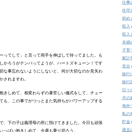
仕事
住宅
初め
収入
収入
夫婦
子育
ーってして」と言って両手を伸ばして待ってました。も
家計
しかろうがテンパってようが、ハートズキューン！です
支出
切な事忘れないようにしないと、何が大切なのか見失わ
旅行
かされますわ。
旅行
日々
抱きしめて、相変わらずの暑苦しい儀式をして、チュー
月の
ても、この事でがつっとまた気持ちがパワーアップする
海外
私の
貯金
で、下の子は義理母の所に預けてきました。今日も頑張
過去
いっぱい抱きしめて、今週も乗り切ろう。