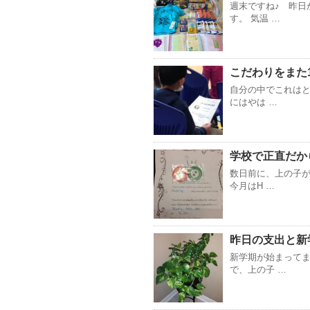
週末ですね♪ 昨日
す。 気温 …
こだわりをまた
自分の中でこれは
にはやは …
学校で正直だか
数日前に、上の子が
今月はH …
昨日の支出と新
新学期が始まってま
で、上の子 …