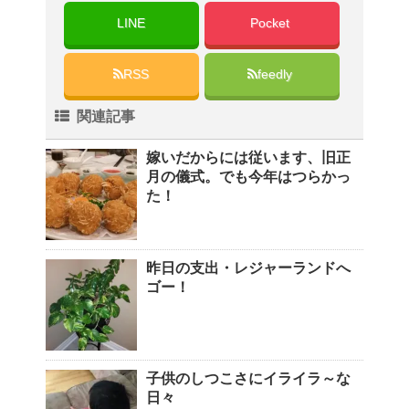
LINE
Pocket
RSS
feedly
関連記事
嫁いだからには従います、旧正
月の儀式。でも今年はつらかっ
た！
昨日の支出・レジャーランドへ
ゴー！
子供のしつこさにイライラ～な
日々