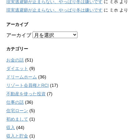
現実逃避癖が止まらない、やっぱり冬は嫌いです
に
ミホ
より
現実逃避癖が止まらない、やっぱり冬は嫌いです
に
ミホ
より
アーカイブ
アーカイブ
カテゴリー
お金の話
(51)
ダイエット
(9)
ドリームホーム
(36)
リゾート会員権とRCI
(17)
不動産を使った投資
(7)
仕事の話
(36)
住宅ローン
(5)
初めまして
(1)
収入
(44)
収入と貯金
(1)