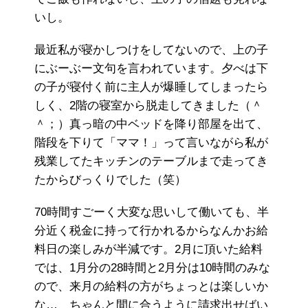
いし。
最近私が寝かしつけをしてないので、上の子
にぶーぶー文句を言われています。夕べは下
の子が寝付く前に主人が爆睡してしまったら
しく、2階の寝室から脱走してきました（＾
＾；）真っ暗の中ベッドを降り部屋を出て、
階段を下りて「ママ！」って言いながら私が
残業してたキッチンのテーブルまで走ってき
たからびっくりでした（笑）
70時間すごーく大変な思いして働いても、半
分近く税金に持って行かれるからなんかお給
料日の楽しみが半減です。2月に頂いた給料
では、1月分の28時間と2月分は10時間のみな
ので、来月の給料の方がちょっとは楽しいか
な… ちゃんと間に合うように請求出せばい