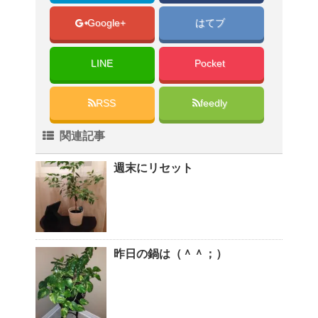
Google+
はてブ
LINE
Pocket
RSS
feedly
関連記事
週末にリセット
昨日の鍋は（＾＾；）