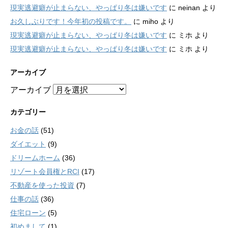
現実逃避癖が止まらない、やっぱり冬は嫌いです
に
neinan
より
お久しぶりです！今年初の投稿です。
に
miho
より
現実逃避癖が止まらない、やっぱり冬は嫌いです
に
ミホ
より
現実逃避癖が止まらない、やっぱり冬は嫌いです
に
ミホ
より
アーカイブ
アーカイブ
カテゴリー
お金の話
(51)
ダイエット
(9)
ドリームホーム
(36)
リゾート会員権とRCI
(17)
不動産を使った投資
(7)
仕事の話
(36)
住宅ローン
(5)
初めまして
(1)