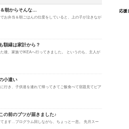
出＆朝からそんな…
応援
ンでお弁当＆朝ごはんの仕度をしていると、上の子が泣きなが
も額縁は家計から？
た後、家族でIKEAへ行ってきました。 というのも、主人が
の小遣い
社に行き、子供達を連れて帰ってきてご飯食べて宿題見てピア
この前のブツが届きました♪
てます…プログラム回しながら、ちょっと一息。 先月スー