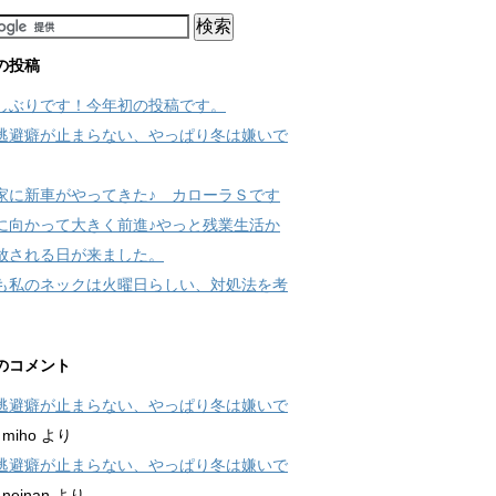
の投稿
しぶりです！今年初の投稿です。
逃避癖が止まらない、やっぱり冬は嫌いで
家に新車がやってきた♪ カローラＳです
に向かって大きく前進♪やっと残業生活か
放される日が来ました。
も私のネックは火曜日らしい、対処法を考
のコメント
逃避癖が止まらない、やっぱり冬は嫌いで
に
miho
より
逃避癖が止まらない、やっぱり冬は嫌いで
に
neinan
より