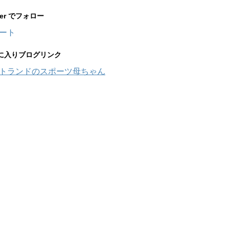
tter でフォロー
ート
に入りブログリンク
トランドのスポーツ母ちゃん