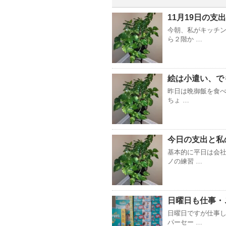
11月19日の支
今朝、私がキッチ
ら２階か …
絵は小遣い、で
昨日は晩御飯を食べ
ちょ …
今日の支出と私
基本的に平日は会
ノの練習 …
日曜日も仕事・
日曜日ですが仕事し
パーセー …