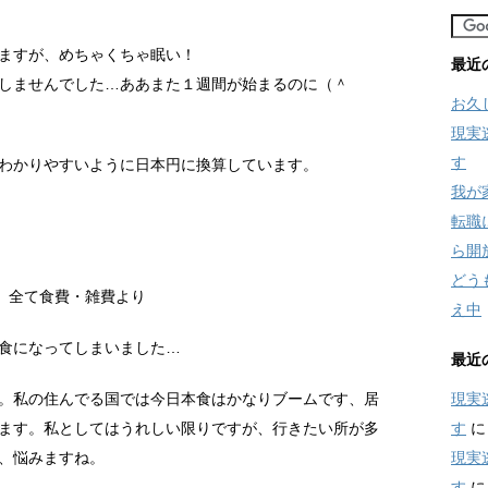
ますが、めちゃくちゃ眠い！
最近
しませんでした…ああまた１週間が始まるのに（＾
お久
現実
す
わかりやすいように日本円に換算しています。
我が
転職
ら開
どう
7円 全て食費・雑費より
え中
食になってしまいました…
最近
現実
。私の住んでる国では今日本食はかなりブームです、居
す
ます。私としてはうれしい限りですが、行きたい所が多
現実
、悩みますね。
す