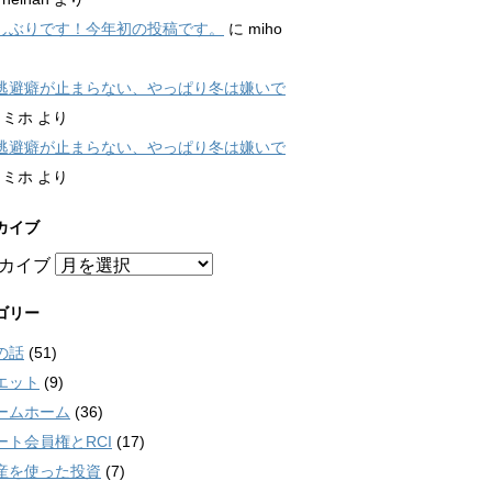
しぶりです！今年初の投稿です。
に
miho
逃避癖が止まらない、やっぱり冬は嫌いで
に
ミホ
より
逃避癖が止まらない、やっぱり冬は嫌いで
に
ミホ
より
カイブ
カイブ
ゴリー
の話
(51)
エット
(9)
ームホーム
(36)
ート会員権とRCI
(17)
産を使った投資
(7)