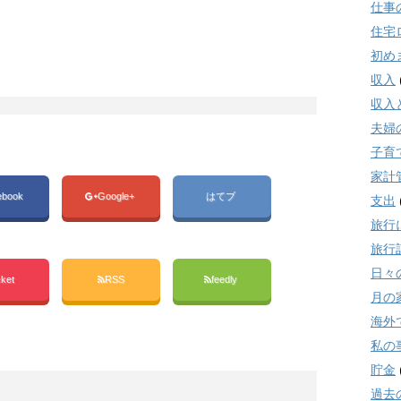
仕事
住宅
初め
収入
収入
夫婦
子育
家計
ebook
Google+
はてブ
支出
旅行
旅行
日々
ket
RSS
feedly
月の
海外
私の
貯金
過去