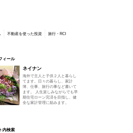
ム
不動産を使った投資
旅行・RCI
フィール
ネイナン
海外で主人と子供２人と暮らし
てます。日々の暮らし、家計
簿、仕事、旅行の事など書いて
ます。 人生楽しみながらでも早
期住宅ローン完済を目指し、健
全な家計管理に励みます。
ト内検索