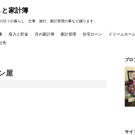
しと家計簿
の日々の暮らし、仕事、旅行、家計管理の事など綴ります。
事
収入と貯金
月の家計簿
家計管理
住宅ローン
ドリームホー
せ先
プロ
ン屋
サイ