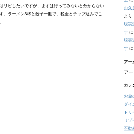
はリピしたいですが、まずは行ってみないと分からない
お久
す。ラーメン3杯と餃子一皿で、税金とチップ込みでこ
より
。
現実
す
現実
す
アー
アー
カテ
お金
ダイ
ドリ
リゾ
不動