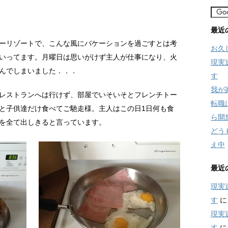
最近
ーリゾートで、こんな風にバケーションを過ごすとは考
お久
いってます。月曜日は思いがけず主人が仕事になり、火
現実
んでしまいました．．．
す
我が
レストランへは行けず、部屋でいそいそとフレンチトー
転職
と子供達だけ食べてご馳走様。主人はこの日1日何も食
ら開
を全て出しきると言っています。
どう
え中
最近
現実
す
現実
す