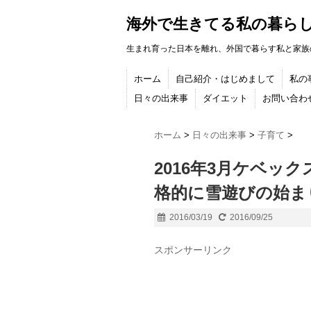
海外で生きてる私の暮ら
生まれ育った日本を離れ、外国で暮らす私と家族
ホーム
自己紹介・はじめまして
私の
日々の出来事
ダイエット
お問い合わ
ホーム
>
日々の出来事
>
子育て
>
2016年3月ケベッ
格的に雪遊びの始ま
2016/03/19
2016/09/25
スポンサーリンク