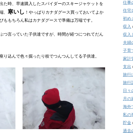
仕事
出た時、早速購入したスパイダーのスキージャケットを
住宅
寒いし
端、
！やっぱりカナダグース買っておいてよか
初め
びももちろん私はカナダグースで準備は万端です。
収入
ぶつ言っていた子供達ですが、時間が経つにつれてだん
収入
夫婦
子育
座り込んで色々掘ったり枝でつんつんしてる子供達。
家計
支出
旅行
旅行
日々
月の
海外
私の
貯金
過去