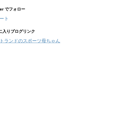
tter でフォロー
ート
に入りブログリンク
トランドのスポーツ母ちゃん