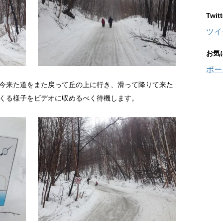
Twi
ツイ
お気
ポー
今来た道をまた戻って丘の上に行き、滑って降りて来た
くる様子をビデオに収めるべく待機します。