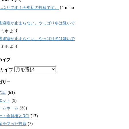
しぶりです！今年初の投稿です。
に
miho
逃避癖が止まらない、やっぱり冬は嫌いで
に
ミホ
より
逃避癖が止まらない、やっぱり冬は嫌いで
に
ミホ
より
カイブ
カイブ
ゴリー
の話
(51)
エット
(9)
ームホーム
(36)
ート会員権とRCI
(17)
産を使った投資
(7)