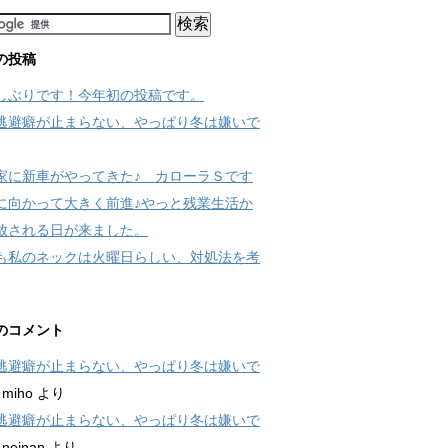
の投稿
しぶりです！今年初の投稿です。
逃避癖が止まらない、やっぱり冬は嫌いで
家に新車がやってきた♪ カローラＳです
に向かって大きく前進♪やっと残業生活か
放される日が来ました。
も私のネックは火曜日らしい、対処法を考
のコメント
逃避癖が止まらない、やっぱり冬は嫌いで
に
miho
より
逃避癖が止まらない、やっぱり冬は嫌いで
に
neinan
より