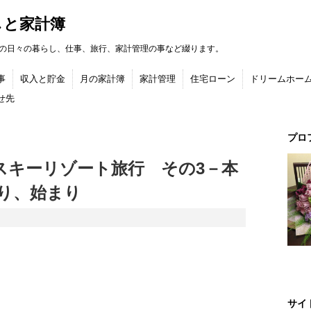
しと家計簿
の日々の暮らし、仕事、旅行、家計管理の事など綴ります。
事
収入と貯金
月の家計簿
家計管理
住宅ローン
ドリームホー
せ先
プロ
クスキーリゾート旅行 その3－本
り、始まり
サイ