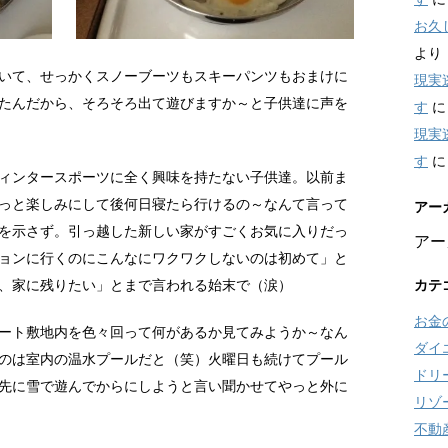
お久
より
いて、せっかくスノーブーツもスキーパンツもおまけに
現実
たんだから、そろそろ出て遊びますか～と子供達に声を
す
現実
す
ィンタースポーツに全く興味を持たない子供達。以前ま
っと楽しみにして後何日寝たら行けるの～なんて言って
アー
を示さず。引っ越した新しい家がすごくお気に入りだっ
アー
ョンに行くのにこんなにワクワクしないのは初めて」と
、家に残りたい」とまで言われる始末で（涙）
カテ
お金
ート敷地内を色々回って何があるか見てみようか～なん
ダイ
のは室内の温水プールだと（笑）火曜日も続けてプール
ドリ
先に雪で遊んでからにしようと言い聞かせてやっと外に
リゾ
不動