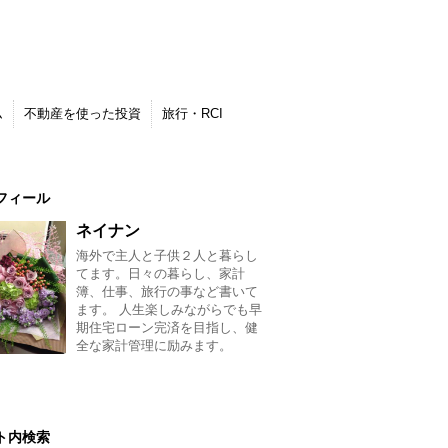
ム
不動産を使った投資
旅行・RCI
フィール
ネイナン
海外で主人と子供２人と暮らし
てます。日々の暮らし、家計
簿、仕事、旅行の事など書いて
ます。 人生楽しみながらでも早
期住宅ローン完済を目指し、健
全な家計管理に励みます。
ト内検索