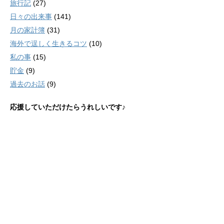
旅行記
(27)
日々の出来事
(141)
月の家計簿
(31)
海外で逞しく生きるコツ
(10)
私の事
(15)
貯金
(9)
過去のお話
(9)
応援していただけたらうれしいです♪