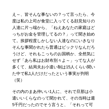
え～、皆そんな事ないの？って言ったら、今
度は私の上司が食堂に入ってくる顔見知りの
人達に片っ端から、「ねえあなたの家庭はど
っちがお金を管理してるの？」って聞き始め
て。挨拶程度しかしない人達なのにいきなり
そんな事聞かれたら普通はビックリなんだろ
うけど、それもこっちのお国柄か、全然気に
せず「あら私はお財布別々よ～」ってな人が
多くて、結局夫お小遣い制は15人くらい聞い
た中で私1人だけだったという事実が判明
（笑）
その内のまあ仲いい1人に、それで旦那は小
遣いいくらなのって聞かれて、その当時は週
5千円だったのでそう言うと、「それって可