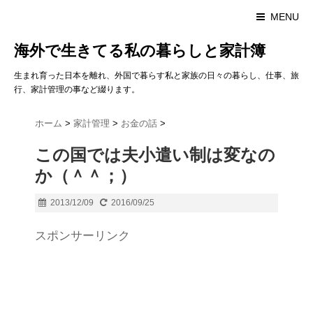
MENU
海外で生きてる私の暮らしと家計簿
生まれ育った日本を離れ、外国で暮らす私と家族の日々の暮らし、仕事、旅
行、家計管理の事など綴ります。
ホーム
>
家計管理
>
お金の話
>
この国では夫小遣い制は変なの
か（＾＾；）
2013/12/09
2016/09/25
スポンサーリンク