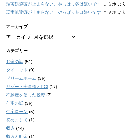
現実逃避癖が止まらない、やっぱり冬は嫌いです
に
ミホ
より
現実逃避癖が止まらない、やっぱり冬は嫌いです
に
ミホ
より
アーカイブ
アーカイブ
カテゴリー
お金の話
(51)
ダイエット
(9)
ドリームホーム
(36)
リゾート会員権とRCI
(17)
不動産を使った投資
(7)
仕事の話
(36)
住宅ローン
(5)
初めまして
(1)
収入
(44)
収入と貯金
(1)