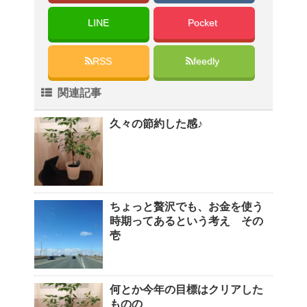
LINE
Pocket
RSS
feedly
関連記事
久々の節約した感♪
ちょっと贅沢でも、お金を使う
時期ってあるという考え その
壱
何とか今年の目標はクリアした
ものの