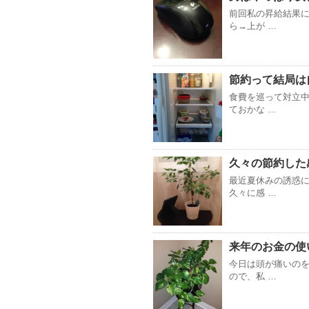
前回私の昇給結果に
ら→上が …
節約って結局は
食費を巡って対立
ておかな …
久々の節約した
最近夏休みの誘惑
久々に感 …
来年のお金の使
今日は頭が痛いの
ので、私 …