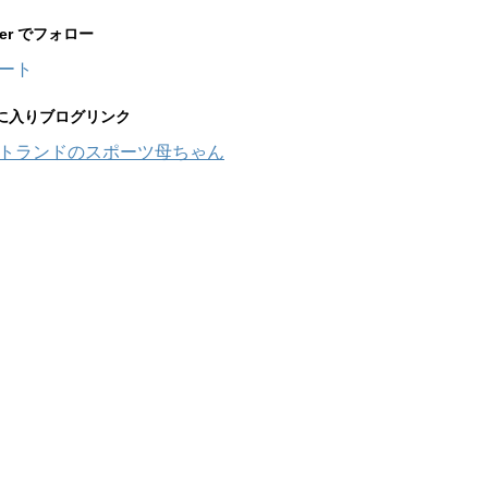
tter でフォロー
ート
に入りブログリンク
トランドのスポーツ母ちゃん