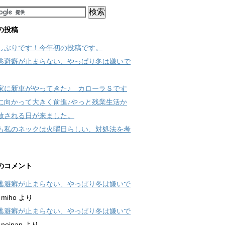
の投稿
しぶりです！今年初の投稿です。
逃避癖が止まらない、やっぱり冬は嫌いで
家に新車がやってきた♪ カローラＳです
に向かって大きく前進♪やっと残業生活か
放される日が来ました。
も私のネックは火曜日らしい、対処法を考
のコメント
逃避癖が止まらない、やっぱり冬は嫌いで
に
miho
より
逃避癖が止まらない、やっぱり冬は嫌いで
に
neinan
より