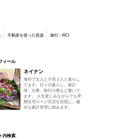
ム
不動産を使った投資
旅行・RCI
フィール
ネイナン
海外で主人と子供２人と暮らし
てます。日々の暮らし、家計
簿、仕事、旅行の事など書いて
ます。 人生楽しみながらでも早
期住宅ローン完済を目指し、健
全な家計管理に励みます。
ト内検索