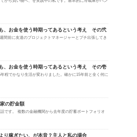
してから買い物へ、を実践中の私です。基本的に冷蔵庫がパン
も、お金を使う時期ってあるという考え その弐
3週間前に友達のプロジェクトマネージャーとプチ出張してき
も、お金を使う時期ってあるという考え その壱
5年程でかなり生活が変わりました。確かに15年前と全く何に
が家の貯金額
話です。 複数の金融機関から去年度の貯蓄ポートフォリオ
より稼ぎたい、が本音？主人と私の場合