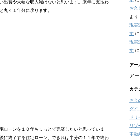
い出費や大幅な収入減はないと思います。来年に支払わ
お久
と丸々１年分に戻ります。
より
現実
す
現実
す
アー
アー
カテ
お金
ダイ
ドリ
リゾ
宅ローンを１０年ちょっとで完済したいと思っていま
不動
後に終了する住宅ローン、できれば半分の１１年で終わ