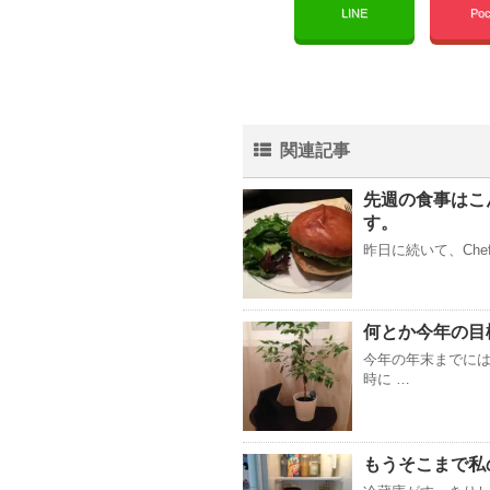
LINE
Poc
関連記事
先週の食事はこ
す。
昨日に続いて、Chef
何とか今年の目
今年の年末までには
時に …
もうそこまで私