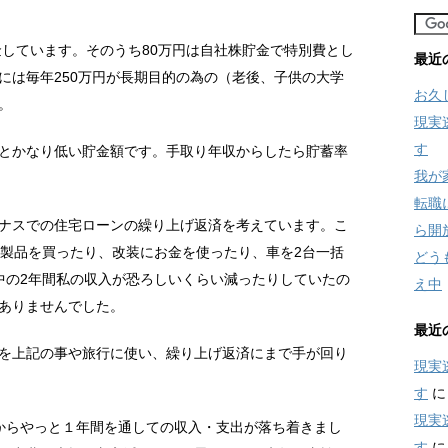
金しています。そのうち80万円は自社株貯金で特別費とし
最近
には毎年250万円が長期目的の為の（老後、子供の大学
お久
。
現実
す
とかなり低い貯金額です。手取り年収からしたら貯蓄率
我が
転職
ナスでの住宅ローンの繰り上げ返済を考えています。こ
ら開
化製品を買ったり、改装にお金を使ったり、車を2台一括
どう
中の2年間私の収入が恐ろしいくらい減ったりしていたの
え中
ありませんでした。
最近
を上記の事や旅行に使い、繰り上げ返済にまで手が回り
現実
す
現実
からやっと１年間を通しての収入・支出が落ち着きまし
す