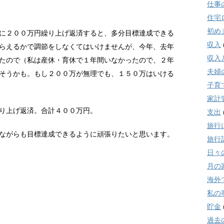
仕事
住宅
初め
に２００万円繰り上げ返済すると、多分目標達成できる
収入
らえるかで調節をしなくてはいけませんが、今年、去年
収入
たので（私は産休・育休で１年間いなかったので、２年
夫婦
そうかも。もし２００万が無理でも、１５０万はいける
子育
家計
り上げ返済。合計４００万円。
支出
旅行
ながらも目標達成できるように頑張りたいと思います。
旅行
日々
月の
海外
私の
貯金
過去