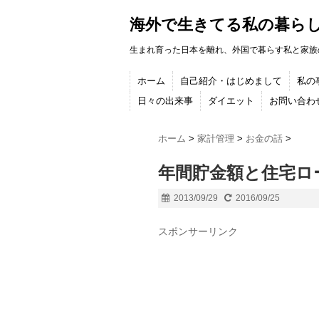
海外で生きてる私の暮ら
生まれ育った日本を離れ、外国で暮らす私と家族
ホーム
自己紹介・はじめまして
私の
日々の出来事
ダイエット
お問い合わ
ホーム
>
家計管理
>
お金の話
>
年間貯金額と住宅ロ
2013/09/29
2016/09/25
スポンサーリンク