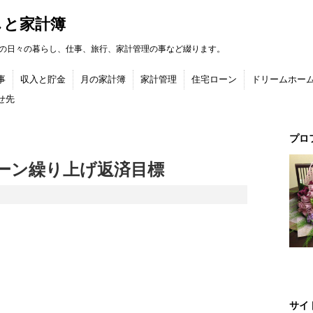
しと家計簿
の日々の暮らし、仕事、旅行、家計管理の事など綴ります。
事
収入と貯金
月の家計簿
家計管理
住宅ローン
ドリームホー
せ先
プロ
ーン繰り上げ返済目標
サイ