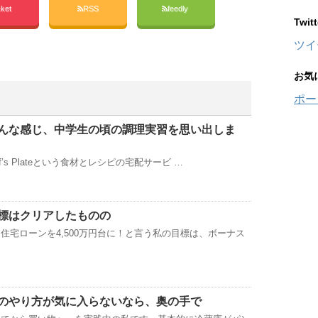
ket
RSS
feedly
Twi
ツイ
お気
ポー
んな感じ、中学生の頃の調理実習を思い出しま
’s Plateという食材とレシピの宅配サービ …
標はクリアしたものの
住宅ローンを4,500万円台に！と言う私の目標は、ボーナス
のやり方が気に入らないなら、奥の手で