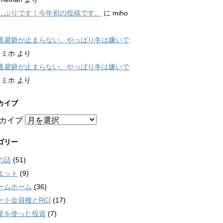
しぶりです！今年初の投稿です。
に
miho
逃避癖が止まらない、やっぱり冬は嫌いで
に
ミホ
より
逃避癖が止まらない、やっぱり冬は嫌いで
に
ミホ
より
カイブ
カイブ
ゴリー
の話
(51)
エット
(9)
ームホーム
(36)
ート会員権とRCI
(17)
産を使った投資
(7)