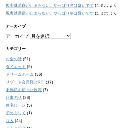
現実逃避癖が止まらない、やっぱり冬は嫌いです
に
ミホ
より
現実逃避癖が止まらない、やっぱり冬は嫌いです
に
ミホ
より
アーカイブ
アーカイブ
カテゴリー
お金の話
(51)
ダイエット
(9)
ドリームホーム
(36)
リゾート会員権とRCI
(17)
不動産を使った投資
(7)
仕事の話
(36)
住宅ローン
(5)
初めまして
(1)
収入
(44)