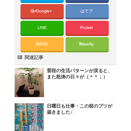
Google+
はてブ
LINE
Pocket
RSS
feedly
関連記事
普段の生活パターンが戻ると、
また怒涛の日々が（＾＾；）
日曜日も仕事・この前のブツが
届きました♪