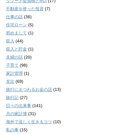
リゾート会員権とRCI
(17)
不動産を使った投資
(7)
仕事の話
(36)
住宅ローン
(5)
初めまして
(1)
収入
(44)
収入と貯金
(1)
夫婦の話
(20)
子育て
(98)
家計管理
(1)
支出
(69)
旅行にまつわるお金の話
(13)
旅行記
(27)
日々の出来事
(141)
月の家計簿
(31)
海外で逞しく生きるコツ
(10)
私の事
(15)