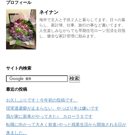
プロフィール
ネイナン
海外で主人と子供２人と暮らしてます。日々の暮
らし、家計簿、仕事、旅行の事など書いてます。
人生楽しみながらでも早期住宅ローン完済を目指
し、健全な家計管理に励みます。
サイト内検索
最近の投稿
お久しぶりです！今年初の投稿です。
現実逃避癖が止まらない、やっぱり冬は嫌いです
我が家に新車がやってきた♪ カローラＳです
転職に向かって大きく前進♪やっと残業生活から開放される日が
来ました。