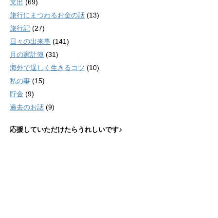
支出
(69)
旅行にまつわるお金の話
(13)
旅行記
(27)
日々の出来事
(141)
月の家計簿
(31)
海外で逞しく生きるコツ
(10)
私の事
(15)
貯金
(9)
過去のお話
(9)
応援していただけたらうれしいです♪